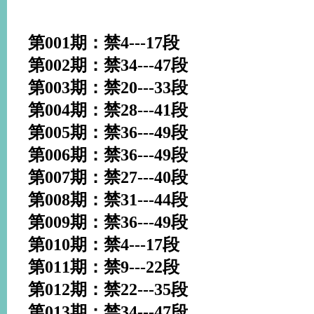
第001期：禁4---17段
第002期：禁34---47段
第003期：禁20---33段
第004期：禁28---41段
第005期：禁36---49段
第006期：禁36---49段
第007期：禁27---40段
第008期：禁31---44段
第009期：禁36---49段
第010期：禁4---17段
第011期：禁9---22段
第012期：禁22---35段
第013期：禁34---47段