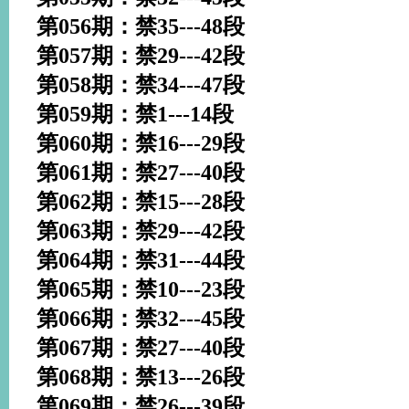
第056期：禁35---48段
第057期：禁29---42段
第058期：禁34---47段
第059期：禁1---14段
第060期：禁16---29段
第061期：禁27---40段
第062期：禁15---28段
第063期：禁29---42段
第064期：禁31---44段
第065期：禁10---23段
第066期：禁32---45段
第067期：禁27---40段
第068期：禁13---26段
第069期：禁26---39段