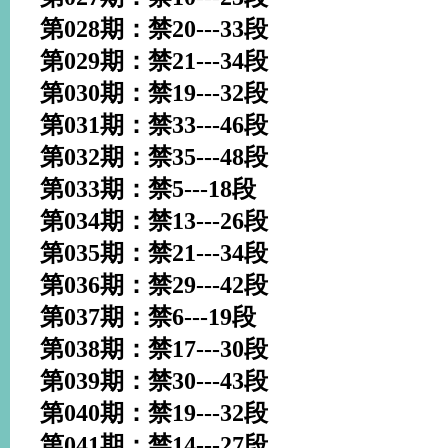
第028期：禁20---33段
第029期：禁21---34段
第030期：禁19---32段
第031期：禁33---46段
第032期：禁35---48段
第033期：禁5---18段
第034期：禁13---26段
第035期：禁21---34段
第036期：禁29---42段
第037期：禁6---19段
第038期：禁17---30段
第039期：禁30---43段
第040期：禁19---32段
第041期：禁14---27段