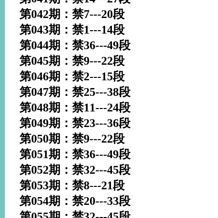
第042期：禁7---20段
第043期：禁1---14段
第044期：禁36---49段
第045期：禁9---22段
第046期：禁2---15段
第047期：禁25---38段
第048期：禁11---24段
第049期：禁23---36段
第050期：禁9---22段
第051期：禁36---49段
第052期：禁32---45段
第053期：禁8---21段
第054期：禁20---33段
第055期：禁32---45段