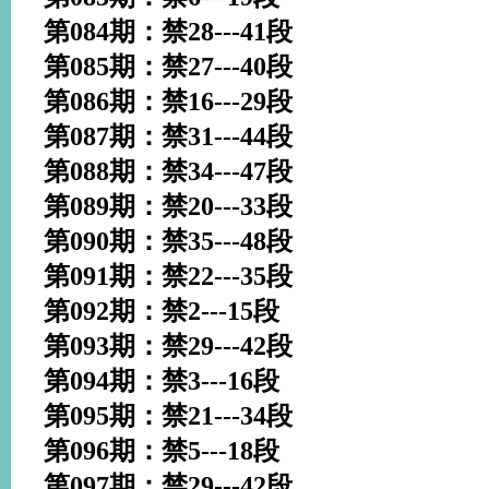
第084期：禁28---41段
第085期：禁27---40段
第086期：禁16---29段
第087期：禁31---44段
第088期：禁34---47段
第089期：禁20---33段
第090期：禁35---48段
第091期：禁22---35段
第092期：禁2---15段
第093期：禁29---42段
第094期：禁3---16段
第095期：禁21---34段
第096期：禁5---18段
第097期：禁29---42段