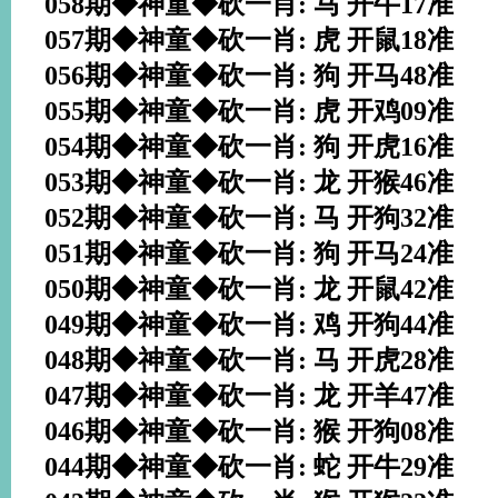
058期◆神童◆砍一肖: 马 开
牛17准
057期◆神童◆砍一肖: 虎 开
鼠18准
056期◆神童◆砍一肖: 狗 开
马48准
055期◆神童◆砍一肖: 虎 开鸡09
准
054期◆神童◆砍一肖: 狗 开
虎16准
053期◆神童◆砍一肖: 龙 开
猴46准
052期◆神童◆砍一肖: 马 开
狗32准
051期◆神童◆砍一肖: 狗 开
马24准
050期◆神童◆砍一肖: 龙 开
鼠42准
049期◆神童◆砍一肖: 鸡 开
狗44准
048期◆神童◆砍一肖: 马 开虎28准
047期◆神童◆砍一肖: 龙 开羊47准
046期◆神童◆砍一肖: 猴 开
狗08准
044期◆神童◆砍一肖: 蛇 开
牛29准