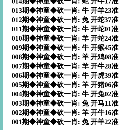
014期◆神童◆砍一肖: 蛇 开
牛17准
013期◆神童◆砍一肖: 牛 开
羊23准
012期◆神童◆砍一肖: 兔 开
蛇37准
011期◆神童◆砍一肖: 牛 开
蛇01准
010期◆神童◆砍一肖: 羊 开
蛇24准
009期◆神童◆砍一肖: 牛 开
猴45准
008期◆神童◆砍一肖: 羊 开
鸡08准
007期◆神童◆砍一肖: 羊 开
牛28准
006期◆神童◆砍一肖: 牛 开
虎39准
005期◆神童◆砍一肖: 羊 开
猪06准
004期◆神童◆砍一肖: 牛 开
兔02准
003期◆神童◆砍一肖: 兔 开
马11准
002期◆神童◆砍一肖: 羊 开
牛16准
001期◆神童◆砍一肖: 兔 开
羊22准