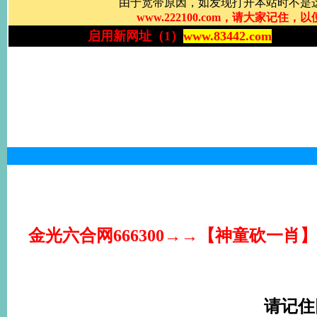
金光六合网666300→→【神童砍一
请记住