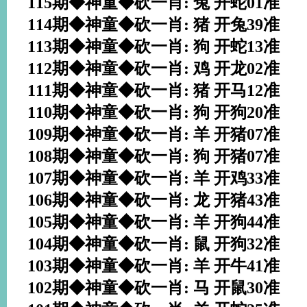
115期◆神童◆砍一肖: 兔 开
蛇01准
114期◆神童◆砍一肖: 猪 开
兔39准
113期◆神童◆砍一肖: 狗 开
蛇13准
112期◆神童◆砍一肖: 鸡 开
龙02准
111期◆神童◆砍一肖: 猪 开
马12准
110期◆神童◆砍一肖: 狗 开
狗20准
109期◆神童◆砍一肖: 羊 开
猪07准
108期◆神童◆砍一肖: 狗 开
猪07准
107期◆神童◆砍一肖: 羊 开
鸡33准
106期◆神童◆砍一肖: 龙 开
猪43准
105期◆神童◆砍一肖: 羊 开
狗44准
104期◆神童◆砍一肖: 鼠 开
狗32准
103期◆神童◆砍一肖: 羊 开
牛41准
102期◆神童◆砍一肖: 马 开
鼠30准