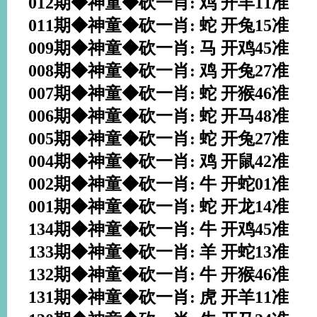
012期◆神童◆砍一肖: 鸡 开
羊11准
011期◆神童◆砍一肖: 蛇 开
兔15准
009期◆神童◆砍一肖: 马 开
鸡45准
008期◆神童◆砍一肖: 鸡 开
兔27准
007期◆神童◆砍一肖: 蛇 开
猴46准
006期◆神童◆砍一肖: 蛇 开
马48准
005期◆神童◆砍一肖: 蛇 开
兔27准
004期◆神童◆砍一肖: 鸡 开
鼠42准
002期◆神童◆砍一肖: 牛 开
蛇01准
001期◆神童◆砍一肖: 蛇 开
龙14准
134期◆神童◆砍一肖: 牛 开
鸡45准
133期◆神童◆砍一肖: 羊 开
蛇13准
132期◆神童◆砍一肖: 牛 开
猴46准
131期◆神童◆砍一肖: 虎 开
羊11准