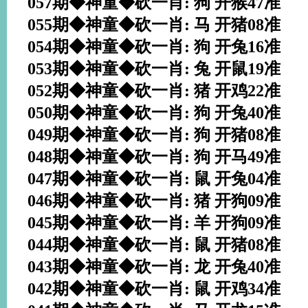
057期◆神童◆砍一肖: 狗 开
猴47准
055期◆神童◆砍一肖: 马 开
猪08准
054期◆神童◆砍一肖: 狗 开
兔16准
053期◆神童◆砍一肖: 兔 开
鼠19准
052期◆神童◆砍一肖: 猪 开
鸡22准
050期◆神童◆砍一肖: 狗 开
兔40准
049期◆神童◆砍一肖: 狗 开
猪08准
048期◆神童◆砍一肖: 狗 开
马49准
047期◆神童◆砍一肖: 鼠 开
兔04准
046期◆神童◆砍一肖: 猪 开
狗09准
045期◆神童◆砍一肖: 羊 开
狗09准
044期◆神童◆砍一肖: 鼠 开
猪08准
043期◆神童◆砍一肖: 龙 开
兔40准
042期◆神童◆砍一肖: 鼠 开
鸡34准