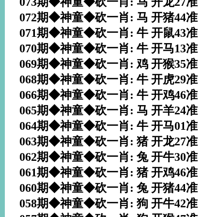
073期◆神童◆砍一肖: 马 开
龙27准
072期◆神童◆砍一肖: 马 开
猪44准
071期◆神童◆砍一肖: 牛 开
鼠43准
070期◆神童◆砍一肖: 牛 开
马13准
069期◆神童◆砍一肖: 鸡 开
猴35准
068期◆神童◆砍一肖: 牛 开
虎29准
066期◆神童◆砍一肖: 牛 开
鸡46准
065期◆神童◆砍一肖: 马 开
羊24准
064期◆神童◆砍一肖: 牛 开
马01准
063期◆神童◆砍一肖: 猪 开
龙27准
062期◆神童◆砍一肖: 兔 开
牛30准
061期◆神童◆砍一肖: 猪 开
鸡46准
060期◆神童◆砍一肖: 兔 开
猪44准
058期◆神童◆砍一肖: 狗 开
牛42准